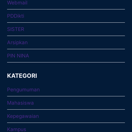
Webmail
PDDikti
SISTER
Arsipkan
PIN NINA
KATEGORI
Pengumuman
Mahasiswa
Kepegawaian
Kampus