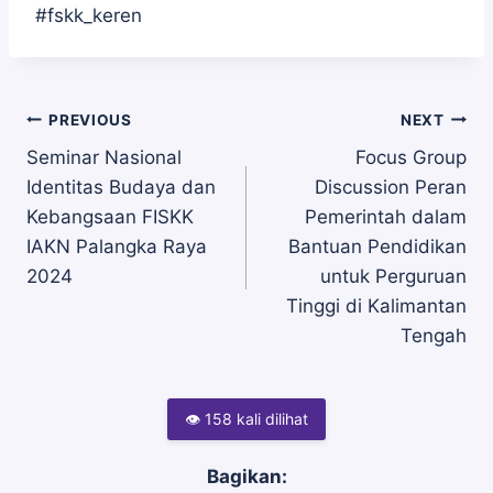
#fskk_keren
Navigasi
PREVIOUS
NEXT
Seminar Nasional
Focus Group
Identitas Budaya dan
Discussion Peran
pos
Kebangsaan FISKK
Pemerintah dalam
IAKN Palangka Raya
Bantuan Pendidikan
2024
untuk Perguruan
Tinggi di Kalimantan
Tengah
👁 158 kali dilihat
Bagikan: