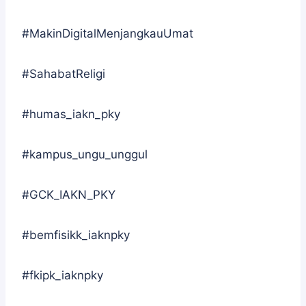
#MakinDigitalMenjangkauUmat
#SahabatReligi
#humas_iakn_pky
#kampus_ungu_unggul
#GCK_IAKN_PKY
#bemfisikk_iaknpky
#fkipk_iaknpky