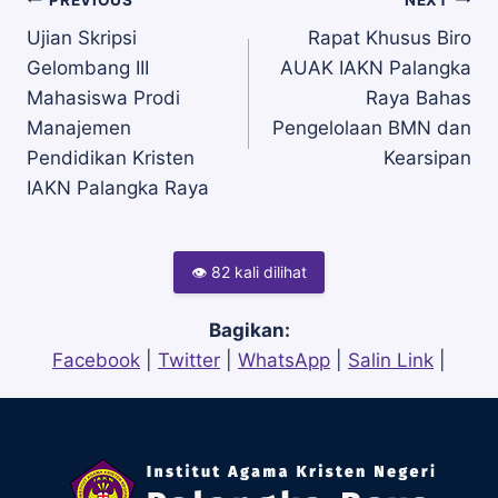
Navigasi
Ujian Skripsi
Rapat Khusus Biro
Gelombang III
AUAK IAKN Palangka
pos
Mahasiswa Prodi
Raya Bahas
Manajemen
Pengelolaan BMN dan
Pendidikan Kristen
Kearsipan
IAKN Palangka Raya
👁 82 kali dilihat
Bagikan:
Facebook
|
Twitter
|
WhatsApp
|
Salin Link
|