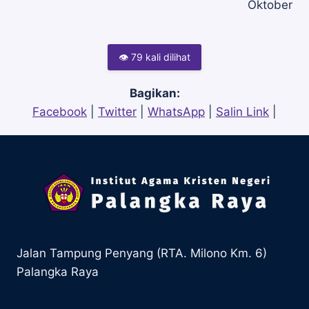
Oktober
👁 79 kali dilihat
Bagikan:
Facebook
|
Twitter
|
WhatsApp
|
Salin Link
|
Jalan Tampung Penyang (RTA. Milono Km. 6)
Palangka Raya