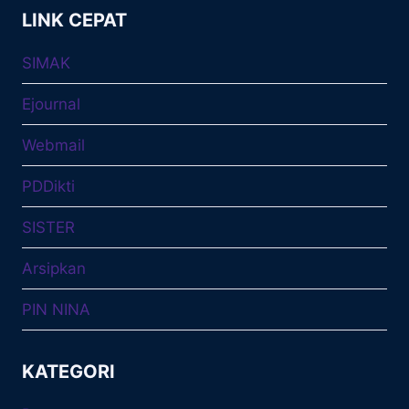
LINK CEPAT
SIMAK
Ejournal
Webmail
PDDikti
SISTER
Arsipkan
PIN NINA
KATEGORI