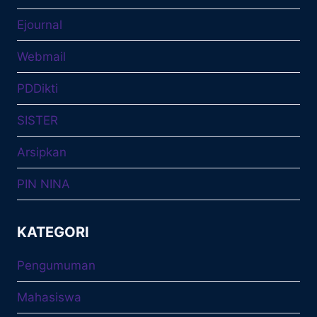
Ejournal
Webmail
PDDikti
SISTER
Arsipkan
PIN NINA
KATEGORI
Pengumuman
Mahasiswa