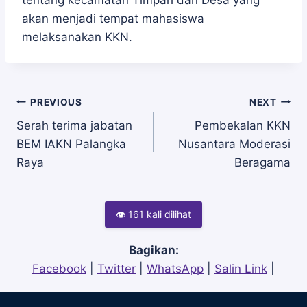
tentang kecamatan Timpah dan Desa yang
akan menjadi tempat mahasiswa
melaksanakan KKN.
Navigasi
PREVIOUS
NEXT
Serah terima jabatan
Pembekalan KKN
BEM IAKN Palangka
Nusantara Moderasi
pos
Raya
Beragama
👁 161 kali dilihat
Bagikan:
Facebook
|
Twitter
|
WhatsApp
|
Salin Link
|