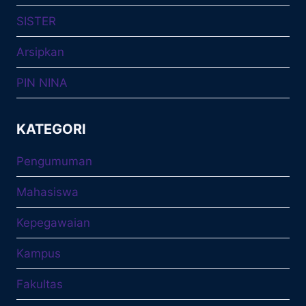
SISTER
Arsipkan
PIN NINA
KATEGORI
Pengumuman
Mahasiswa
Kepegawaian
Kampus
Fakultas