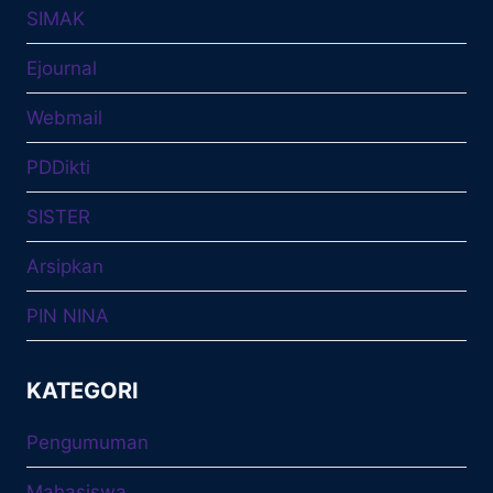
SIMAK
Ejournal
Webmail
PDDikti
SISTER
Arsipkan
PIN NINA
KATEGORI
Pengumuman
Mahasiswa